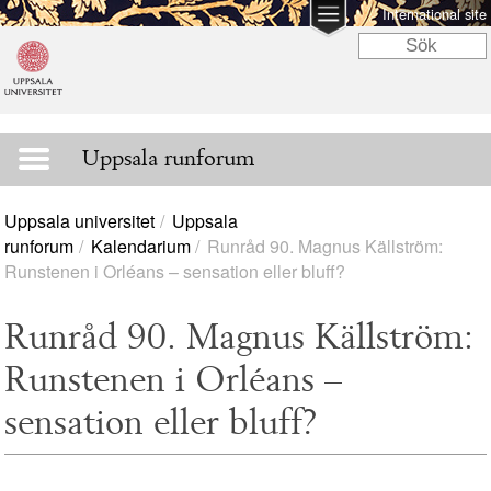
International site
Uppsala runforum
Uppsala universitet
Uppsala
runforum
Kalendarium
Runråd 90. Magnus Källström:
Runstenen i Orléans – sensation eller bluff?
Runråd 90. Magnus Källström:
Runstenen i Orléans –
sensation eller bluff?