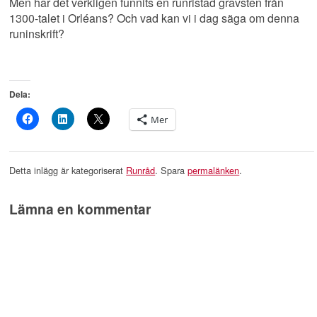
Men har det verkligen funnits en runristad gravsten från
1300-talet i Orléans? Och vad kan vi i dag säga om denna
runinskrift?
Dela:
Mer
Detta inlägg är kategoriserat
Runråd
. Spara
permalänken
.
Lämna en kommentar