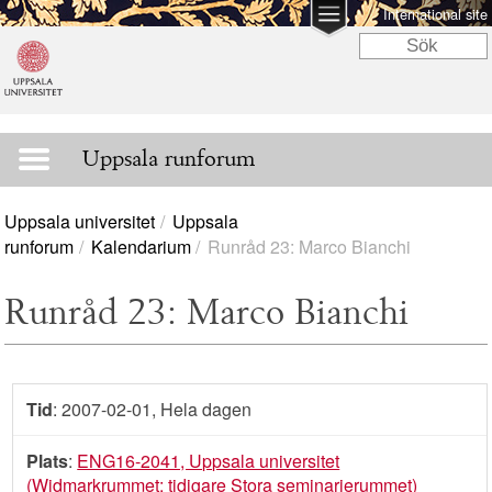
International site
Uppsala runforum
Uppsala universitet
Uppsala
runforum
Kalendarium
Runråd 23: Marco Bianchi
Runråd 23: Marco Bianchi
Tid
: 2007-02-01, Hela dagen
Plats
:
ENG16-2041, Uppsala universitet
(Widmarkrummet; tidigare Stora seminarierummet)