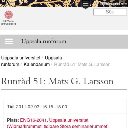
International site
Uppsala runforum
Uppsala universitet
Uppsala
runforum
Kalendarium
Runråd 51: Mats G. Larsson
Runråd 51: Mats G. Larsson
Tid
: 2011-02-03, 16:15–18:00
Plats
:
ENG16-2041, Uppsala universitet
(Widmarkrummet; tidigare Stora seminarierummet)