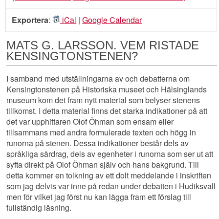
Exportera
:
iCal
|
Google Calendar
MATS G. LARSSON. VEM RISTADE
KENSINGTONSTENEN?
I samband med utställningarna av och debatterna om
Kensingtonstenen på Historiska museet och Hälsinglands
museum kom det fram nytt material som belyser stenens
tillkomst. I detta material finns det starka indikationer på att
det var upphittaren Olof Öhman som ensam eller
tillsammans med andra formulerade texten och högg in
runorna på stenen. Dessa indikationer består dels av
språkliga särdrag, dels av egenheter i runorna som ser ut att
syfta direkt på Olof Öhman själv och hans bakgrund. Till
detta kommer en tolkning av ett dolt meddelande i inskriften
som jag delvis var inne på redan under debatten i Hudiksvall
men för vilket jag först nu kan lägga fram ett förslag till
fullständig läsning.