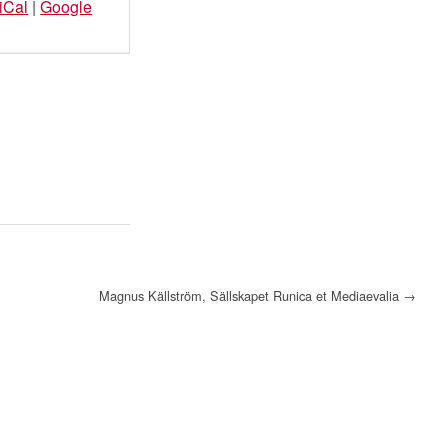
iCal
|
Google
Magnus Källström, Sällskapet Runica et Mediaevalia
→