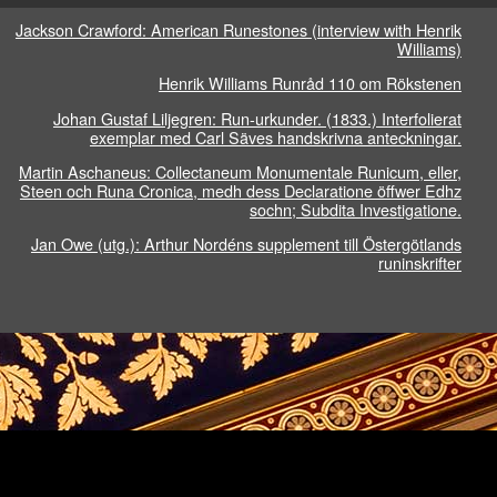
Jackson Crawford: American Runestones (interview with Henrik
Williams)
Henrik Williams Runråd 110 om Rökstenen
Johan Gustaf Liljegren: Run-urkunder. (1833.) Interfolierat
exemplar med Carl Säves handskrivna anteckningar.
Martin Aschaneus: Collectaneum Monumentale Runicum, eller,
Steen och Runa Cronica, medh dess Declaratione öffwer Edhz
sochn; Subdita Investigatione.
Jan Owe (utg.): Arthur Nordéns supplement till Östergötlands
runinskrifter