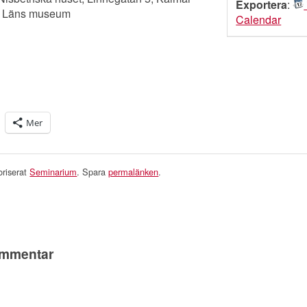
Exportera
:
r Läns museum
Calendar
Mer
oriserat
Seminarium
. Spara
permalänken
.
ommentar