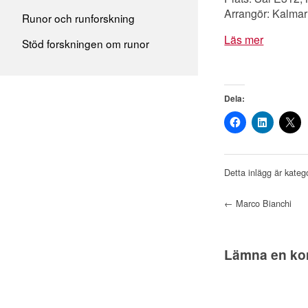
Arrangör: Kalma
Runor och runforskning
Läs mer
Stöd forskningen om runor
Dela:
Detta inlägg är kateg
Post navigation
←
Marco Bianchi
Lämna en k