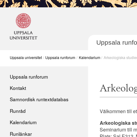
Uppsala runf
Uppsala universitet
Uppsala runforum
Kalendarium
Arkeologiska studie
Post navigation
Main menu
Skip
Uppsala runforum
to
Arkeolog
Kontakt
content
Samnordisk runtextdatabas
Runråd
Välkommen till e
Kalendarium
Arkeologiska st
Seminarium till 
Runlänkar
Plats: Sal E312,