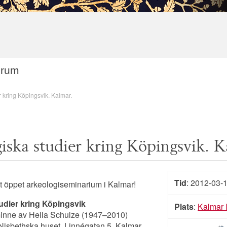
orum
r kring Köpingsvik. Kalmar.
iska studier kring Köpingsvik. K
Tid
: 2012-03-
tt öppet arkeologiseminarium i Kalmar!
udier kring Köpingsvik
Plats
:
Kalmar
minne av Hella Schulze (1947–2010)
 Nisbethska huset, Linnégatan 5, Kalmar