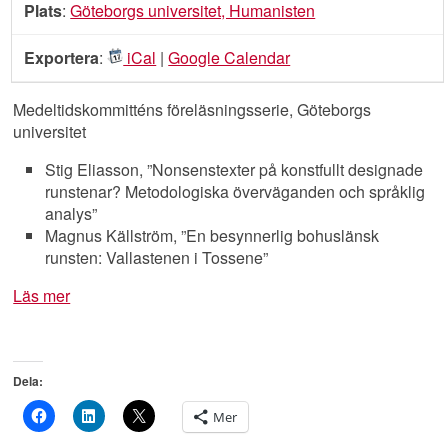
Plats
:
Göteborgs universitet, Humanisten
Exportera
:
iCal
|
Google Calendar
Medeltidskommitténs föreläsningsserie, Göteborgs
universitet
Stig Eliasson, ”Nonsenstexter på konstfullt designade
runstenar? Metodologiska överväganden och språklig
analys”
Magnus Källström, ”En besynnerlig bohuslänsk
runsten: Vallastenen i Tossene”
Läs mer
Dela:
Mer