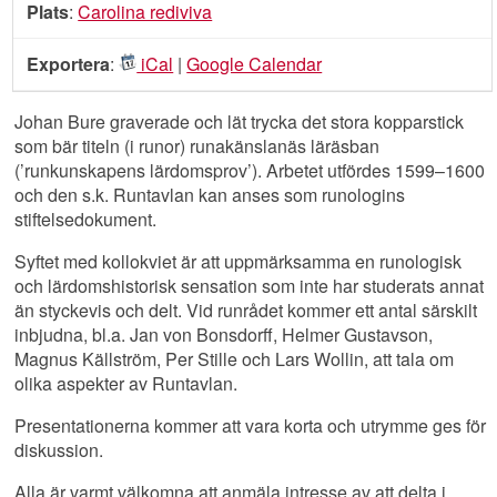
Plats
:
Carolina rediviva
Exportera
:
iCal
|
Google Calendar
Johan Bure graverade och lät trycka det stora kopparstick
som bär titeln (i runor) runakänslanäs läräsban
(’runkunskapens lärdomsprov’). Arbetet utfördes 1599–1600
och den s.k. Runtavlan kan anses som runologins
stiftelsedokument.
Syftet med kollokviet är att uppmärksamma en runologisk
och lärdomshistorisk sensation som inte har studerats annat
än styckevis och delt. Vid runrådet kommer ett antal särskilt
inbjudna, bl.a. Jan von Bonsdorff, Helmer Gustavson,
Magnus Källström, Per Stille och Lars Wollin, att tala om
olika aspekter av Runtavlan.
Presentationerna kommer att vara korta och utrymme ges för
diskussion.
Alla är varmt välkomna att anmäla intresse av att delta i