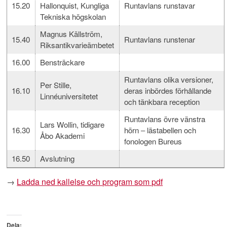
15.20
Hallonquist, Kungliga
Runtavlans runstavar
Tekniska högskolan
Magnus Källström,
15.40
Runtavlans runstenar
Riksantikvarieämbetet
16.00
Bensträckare
Runtavlans olika versioner,
Per Stille,
16.10
deras inbördes förhållande
Linnéuniversitetet
och tänkbara reception
Runtavlans övre vänstra
Lars Wollin, tidigare
16.30
hörn ‒ lästabellen och
Åbo Akademi
fonologen Bureus
16.50
Avslutning
→
Ladda ned kallelse och program som pdf
Dela: