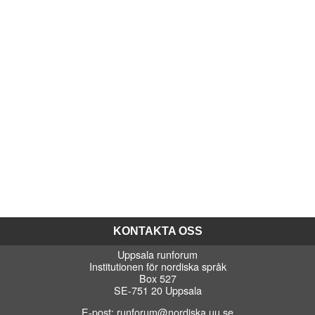
KONTAKTA OSS
Uppsala runforum
Institutionen för nordiska språk
Box 527
SE-751 20 Uppsala
E-post:
runforum@nordiska.uu.se