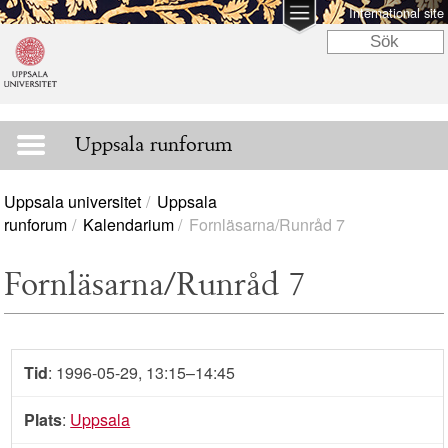
International site
Uppsala runforum
Uppsala universitet
Uppsala
runforum
Kalendarium
Fornläsarna/Runråd 7
Fornläsarna/Runråd 7
Tid
: 1996-05-29, 13:15–14:45
Plats
:
Uppsala