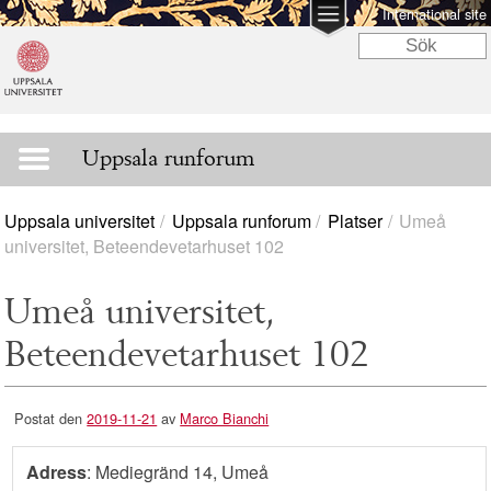
International site
Uppsala runforum
Uppsala universitet
Uppsala runforum
Platser
Umeå
universitet, Beteendevetarhuset 102
Umeå universitet,
Beteendevetarhuset 102
Postat den
2019-11-21
av
Marco Bianchi
Adress
: Mediegränd 14, Umeå