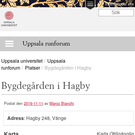
International site
Uppsala runforum
Uppsala universitet
Uppsala
runforum
Platser
Bygdegården i Hagby
Bygdegården i Hagby
Postat den
2019-11-11
av
Marco Bianchi
Adress
: Hagby 248, Vänge
Karta
Karta Otillgänglig