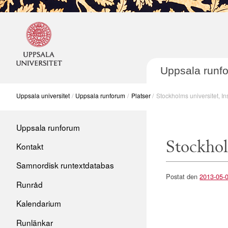
Uppsala runf
Uppsala universitet
Uppsala runforum
Platser
Stockholms universitet, Ins
Post navigation
Main menu
Skip
Uppsala runforum
to
Stockholm
Kontakt
content
Samnordisk runtextdatabas
Postat den
2013-05-
Runråd
Kalendarium
Runlänkar