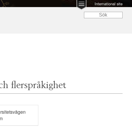
International site
ch flerspråkighet
ersitetsvägen
lm