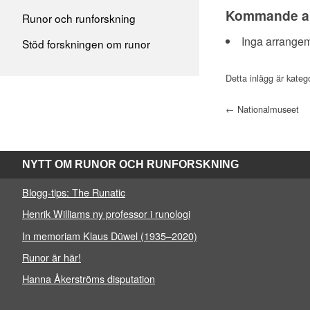
Kommande a
Runor och runforskning
Inga arrange
Stöd forskningen om runor
Detta inlägg är kateg
Post navigation
←
Nationalmuseet
NYTT OM RUNOR OCH RUNFORSKNING
Blogg-tips: The Runatic
Henrik Williams ny professor i runologi
In memoriam Klaus Düwel (1935–2020)
Runor är här!
Hanna Åkerströms disputation