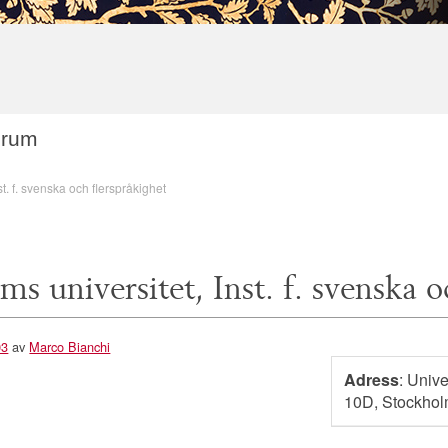
orum
t. f. svenska och flerspråkighet
s universitet, Inst. f. svenska o
03
av
Marco Bianchi
Adress
: Univ
10D, Stockho