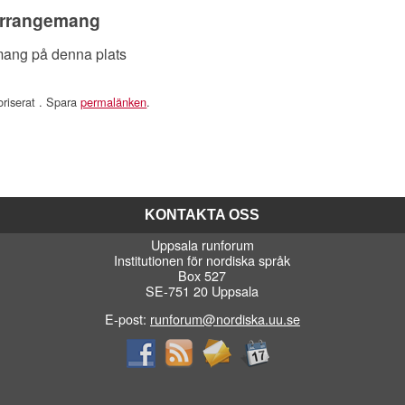
rrangemang
mang på denna plats
oriserat . Spara
permalänken
.
KONTAKTA OSS
Uppsala runforum
Institutionen för nordiska språk
Box 527
SE-751 20 Uppsala
E-post:
runforum@nordiska.uu.se