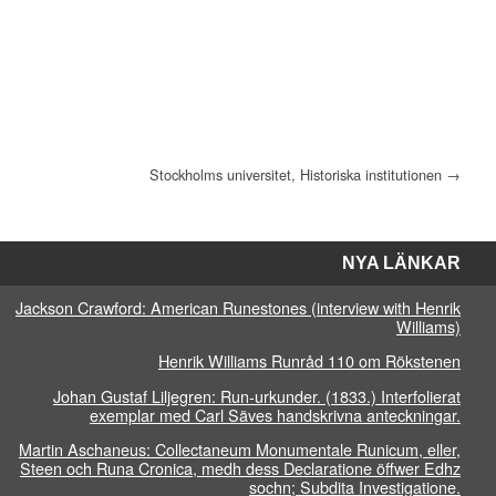
Stockholms universitet, Historiska institutionen
→
NYA LÄNKAR
Jackson Crawford: American Runestones (interview with Henrik
Williams)
Henrik Williams Runråd 110 om Rökstenen
Johan Gustaf Liljegren: Run-urkunder. (1833.) Interfolierat
exemplar med Carl Säves handskrivna anteckningar.
Martin Aschaneus: Collectaneum Monumentale Runicum, eller,
Steen och Runa Cronica, medh dess Declaratione öffwer Edhz
sochn; Subdita Investigatione.