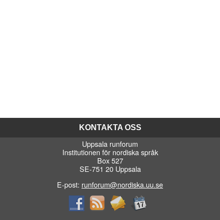
KONTAKTA OSS
Uppsala runforum
Institutionen för nordiska språk
Box 527
SE-751 20 Uppsala
E-post:
runforum@nordiska.uu.se