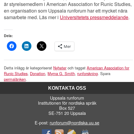
är styrelsemedlem i American Association for Runic Studies,
en organisation som Uppsala runforum har ett mycket nära
samarbete med. Läs mer i
Universitetets pressmeddelande
.
Dela:
Mer
Detta inlägg är kategoriserat
Nyheter
och taggat
American Association for
Runic Studies
,
Donation
,
Myrna G. Smith
,
runforskning
. Spara
permalänken
.
KONTAKTA OSS
Uppsala runforum
Institutionen för nordiska språk
Box 527
SE-751 20 Uppsala
E-post:
runforum@nordiska.uu.se