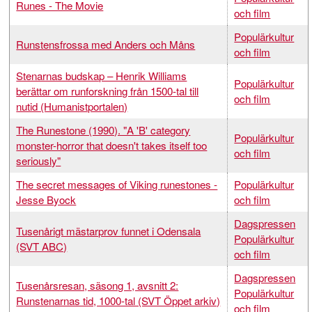
Runes - The Movie
och film
Populärkultur
Runstensfrossa med Anders och Måns
och film
Stenarnas budskap – Henrik Williams
Populärkultur
berättar om runforskning från 1500-tal till
och film
nutid (Humanistportalen)
The Runestone (1990). "A 'B' category
Populärkultur
monster-horror that doesn't takes itself too
och film
seriously"
The secret messages of Viking runestones -
Populärkultur
Jesse Byock
och film
Dagspressen
Tusenårigt mästarprov funnet i Odensala
Populärkultur
(SVT ABC)
och film
Dagspressen
Tusenårsresan, säsong 1, avsnitt 2:
Populärkultur
Runstenarnas tid, 1000-tal (SVT Öppet arkiv)
och film