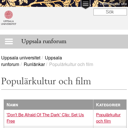
International site
Uppsala runforum
Uppsala universitet
Uppsala
runforum
Runlänkar
Populärkultur och film
Populärkultur och film
Namn
Kategorier
'Don't Be Afraid Of The Dark' Clip: Set Us
Populärkultur
Free
och film