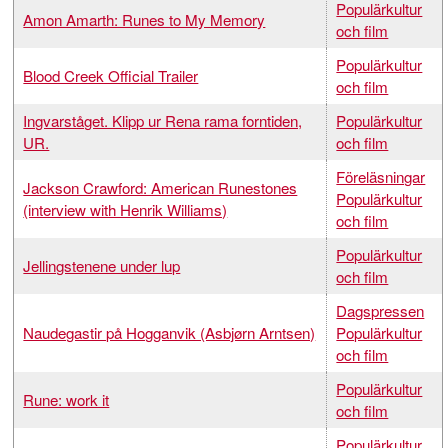
Populärkultur
Amon Amarth: Runes to My Memory
och film
Populärkultur
Blood Creek Official Trailer
och film
Ingvarståget. Klipp ur Rena rama forntiden,
Populärkultur
UR.
och film
Föreläsningar
Jackson Crawford: American Runestones
Populärkultur
(interview with Henrik Williams)
och film
Populärkultur
Jellingstenene under lup
och film
Dagspressen
Naudegastir på Hogganvik (Asbjørn Arntsen)
Populärkultur
och film
Populärkultur
Rune: work it
och film
Populärkultur